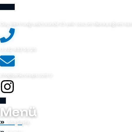
Güç elektroniği sektöründe 23 yıllık tescom fabrika eğitimi sa
0 232 433 55 25
info@senkronups.com.tr
Menü
Ana Sayfa