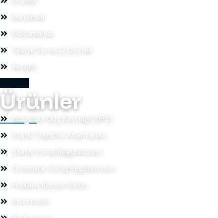
Ürünler
Kurumsal
Dökümanlar
Teknik Servis & Destek
İletişim
Ürünler
Kesintisiz Güç Kaynağı (UPS)
Statik Transfer Anahtarları
Statik Voltaj Regülatörleri
Otomatik Voltaj Regülatörleri
Frekans Konvertörleri
İnvertörler
Redresörler