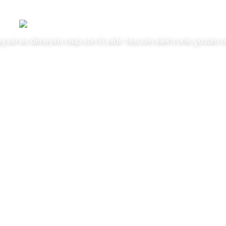
tış servis deneyimi olup son 6 yıldır tescom elektronik çözüm 