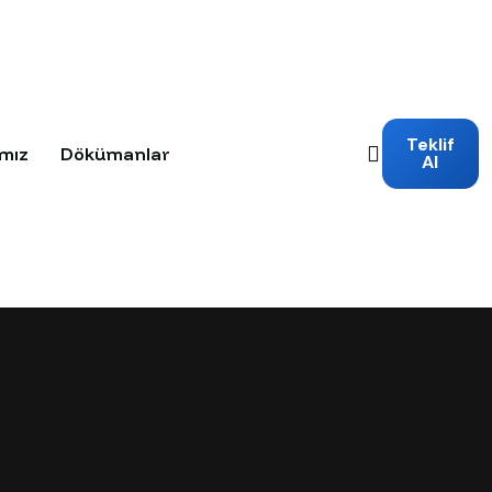
Teklif
mız
Dökümanlar
Al