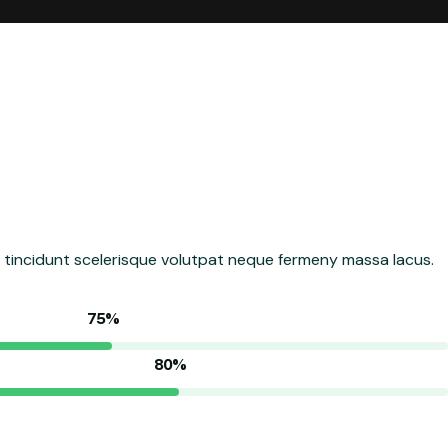
er tincidunt scelerisque volutpat neque fermeny massa lacus.
75%
80%