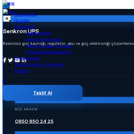
Ana Sayfa
Ürünler
Kurumsal
Senkron UPS
Hakkımızda
İnsan Kaynakları
Kesintisiz güç kaynağı, regülatör, akü ve güç elektroniği çözümlerin
Sıkça Sorulan Sorular
Hesap Numaralarımız
Dökümanlar
Teknik Servis & Destek
İletişim
İletişim Bilgileri
Teklif Al
BIZI ARAYIN
0850 850 24 25