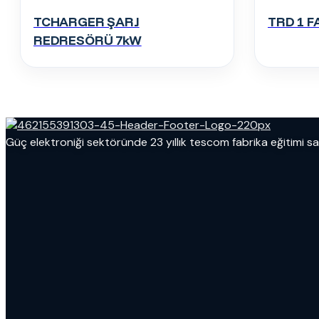
TCHARGER ŞARJ
TRD 1 
REDRESÖRÜ 7kW
Güç elektroniği sektöründe 23 yıllık tescom fabrika eğitimi s