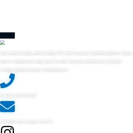
Güç elektroniği sektöründe 23 yıllık tescom fabrika eğitimi satış
servis deneyimi olup son 6 yıldır tescom elektronik çözüm
ortağı olarak hizmet vermekteyiz.
0 232 433 55 25
info@senkronups.com.tr