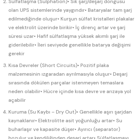
Sülfatlaşma (Sulphation)
• Sık şarj/deşarj döngüsü
olan UPS sistemlerinde yaygındır
• Bataryalar tam şarj
edilmediğinde oluşur
• Kurşun sülfat kristalleri plakalar
ve elektrolit üzerinde birikir
• İç direnç artar ve şarj
süresi uzar
• Hafif sülfatlaşma yüksek akımlı şarj ile
giderilebilir
• İleri seviyede genellikle batarya değişimi
gerekir
Kısa Devreler (Short Circuits)
• Pozitif plaka
malzemesinin ızgaradan ayrılmasıyla oluşur
• Deşarj
sırasında dökülen parçalar istenmeyen temaslara
neden olabilir
• Hücre içinde kısa devre ve arızaya yol
açabilir
Kuruma (Su Kaybı – Dry Out)
• Genellikle aşırı şarjdan
kaynaklanır
• Elektrolitte asit yoğunluğu artar
• Su
buharlaşır ve kapasite düşer
• Ayırıcı (separator)
bozulur ve kendiliğinden deşarj artar
• Sülfatlaşmayı