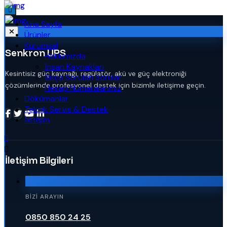
Ana Sayfa
Ürünler
Kurumsal
Senkron UPS
Hakkımızda
İnsan Kaynakları
Kesintisiz güç kaynağı, regülatör, akü ve güç elektroniği
Sıkça Sorulan Sorular
çözümlerinde profesyonel destek için bizimle iletişime geçin.
Hesap Numaralarımız
Dökümanlar
Teknik Servis & Destek
İletişim
İletişim Bilgileri
BIZI ARAYIN
0850 850 24 25