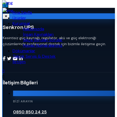
Ana Sayfa
Ürünler
Kurumsal
Senkron UPS
Hakkımızda
İnsan Kaynakları
Kesintisiz güç kaynağı, regülatör, akü ve güç elektroniği
Sıkça Sorulan Sorular
çözümlerinde profesyonel destek için bizimle iletişime geçin.
Hesap Numaralarımız
Dökümanlar
Teknik Servis & Destek
İletişim
İletişim Bilgileri
BIZI ARAYIN
0850 850 24 25