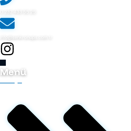
0 232 433 55 25
info@senkronups.com.tr
Menü