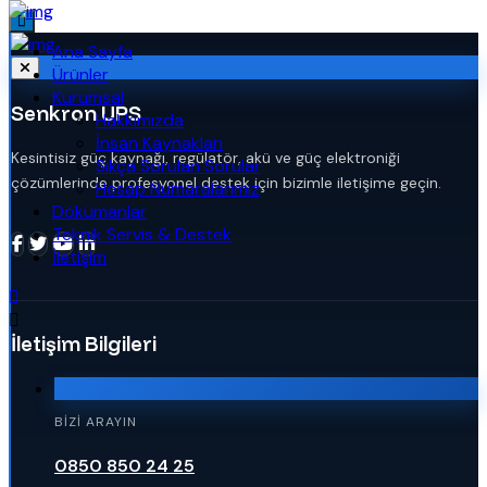
Ana Sayfa
Ürünler
Kurumsal
Senkron UPS
Hakkımızda
İnsan Kaynakları
Kesintisiz güç kaynağı, regülatör, akü ve güç elektroniği
Sıkça Sorulan Sorular
çözümlerinde profesyonel destek için bizimle iletişime geçin.
Hesap Numaralarımız
Dökümanlar
Teknik Servis & Destek
İletişim
İletişim Bilgileri
BIZI ARAYIN
0850 850 24 25