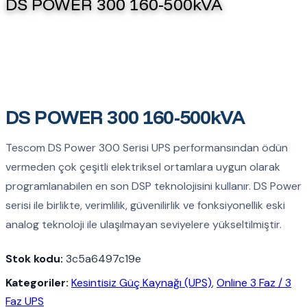
DS POWER 300 160-500kVA
DS POWER 300 160-500kVA
Tescom DS Power 300 Serisi UPS performansından ödün
vermeden çok çeşitli elektriksel ortamlara uygun olarak
programlanabilen en son DSP teknolojisini kullanır. DS Power
serisi ile birlikte, verimlilik, güvenilirlik ve fonksiyonellik eski
analog teknoloji ile ulaşılmayan seviyelere yükseltilmiştir.
Stok kodu:
3c5a6497c19e
Kategoriler:
Kesintisiz Güç Kaynağı (UPS)
,
Online 3 Faz / 3
Faz UPS