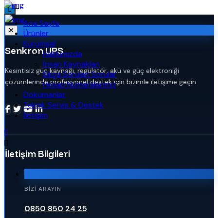
Ana Sayfa
Ürünler
Kurumsal
Senkron UPS
Hakkımızda
İnsan Kaynakları
Kesintisiz güç kaynağı, regülatör, akü ve güç elektroniği
Sıkça Sorulan Sorular
çözümlerinde profesyonel destek için bizimle iletişime geçin.
Hesap Numaralarımız
Dökümanlar
Teknik Servis & Destek
İletişim
İletişim Bilgileri
BIZI ARAYIN
0850 850 24 25