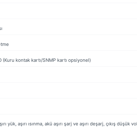
sı
 etme
 (Kuru kontak kartı/SNMP kartı opsiyonel)
ı yük, aşırı ısınma, akü aşırı şarj ve aşırı deşarj, çıkış düşük vol