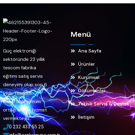
Menü
Güç elektroniği
Ana Sayfa
sektöründe 23 yıllık
Ürünler
tescom fabrika
eğitimi satış servis
Kurumsal
deneyimi olup son 6
Dökümanlar
yıldır tescom
elektronik çözüm
Teknik Servis & Destek
ortağı olarak hizmet
İletişim
vermekteyiz.
0 232 433 55 25