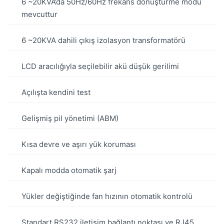
6 ~20KVA’da 50Hz/60Hz frekans dönüştürme modu
mevcuttur
6 ~20KVA dahili çıkış izolasyon transformatörü
LCD aracılığıyla seçilebilir akü düşük gerilimi
Açılışta kendini test
Gelişmiş pil yönetimi (ABM)
Kısa devre ve aşırı yük koruması
Kapalı modda otomatik şarj
Yükler değiştiğinde fan hızının otomatik kontrolü
Standart RS232 iletişim bağlantı noktası ve RJ45