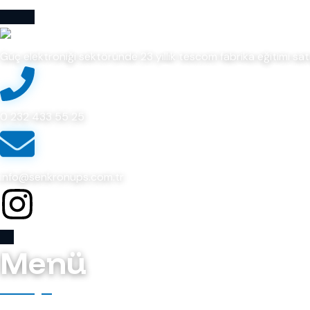
Güç elektroniği sektöründe 23 yıllık tescom fabrika eğitimi sa
0 232 433 55 25
info@senkronups.com.tr
Menü