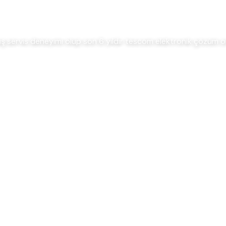
tış servis deneyimi olup son 6 yıldır tescom elektronik çözüm 