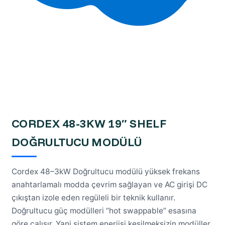
CORDEX 48-3KW 19″ SHELF
DOĞRULTUCU MODÜLÜ
Cordex 48–3kW Doğrultucu modülü yüksek frekans
anahtarlamalı modda çevrim sağlayan ve AC girişi DC
çıkıştan izole eden regüleli bir teknik kullanır.
Doğrultucu güç modülleri “hot swappable” esasına
göre çalışır. Yani sistem enerjisi kesilmeksizin modüller