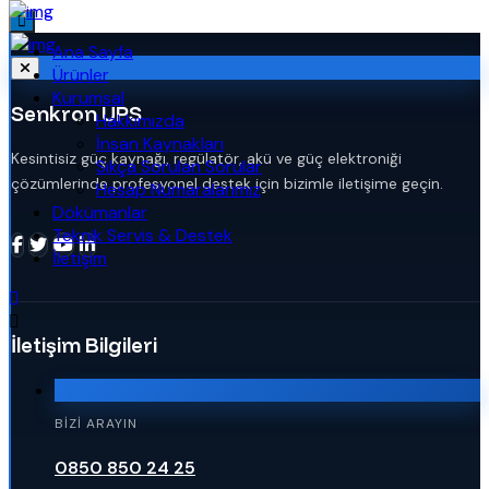
Ana Sayfa
Ürünler
Kurumsal
Senkron UPS
Hakkımızda
İnsan Kaynakları
Kesintisiz güç kaynağı, regülatör, akü ve güç elektroniği
Sıkça Sorulan Sorular
çözümlerinde profesyonel destek için bizimle iletişime geçin.
Hesap Numaralarımız
Dökümanlar
Teknik Servis & Destek
İletişim
İletişim Bilgileri
BIZI ARAYIN
0850 850 24 25