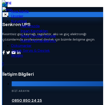
Ana Sayfa
Ürünler
Kurumsal
Senkron UPS
Hakkımızda
İnsan Kaynakları
Kesintisiz güç kaynağı, regülatör, akü ve güç elektroniği
Sıkça Sorulan Sorular
çözümlerinde profesyonel destek için bizimle iletişime geçin.
Hesap Numaralarımız
Dökümanlar
Teknik Servis & Destek
İletişim
İletişim Bilgileri
BIZI ARAYIN
0850 850 24 25