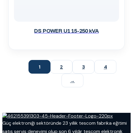
DS POWER U1 15-250 kVA
1
2
3
4
→
Güç elektroniği sektöründe 23 yıllık tescom fabrika eğitimi
satış servis deneyimi olup son 6 yıldır tescom elektronik