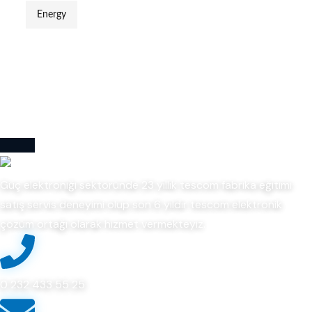
Energy
Güç elektroniği sektöründe 23 yıllık tescom fabrika eğitimi
satış servis deneyimi olup son 6 yıldır tescom elektronik
çözüm ortağı olarak hizmet vermekteyiz.
0 232 433 55 25