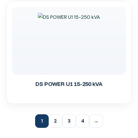
DS POWER U1 15-250 kVA
1
2
3
4
→