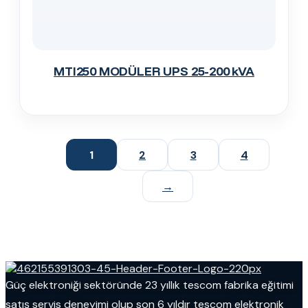
MTI250 MODÜLER UPS 25-200 kVA
1
2
3
4
→
Güç elektroniği sektöründe 23 yıllık tescom fabrika eğitimi
satış servis deneyimi olup son 6 yıldır tescom elektronik