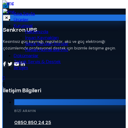
Ana Sayfa
Ürünler
Kurumsal
Senkron UPS
Hakkımızda
İnsan Kaynakları
Kesintisiz güç kaynağı, regülatör, akü ve güç elektroniği
Sıkça Sorulan Sorular
çözümlerinde profesyonel destek için bizimle iletişime geçin.
Hesap Numaralarımız
Dökümanlar
Teknik Servis & Destek
İletişim
İletişim Bilgileri
BIZI ARAYIN
0850 850 24 25